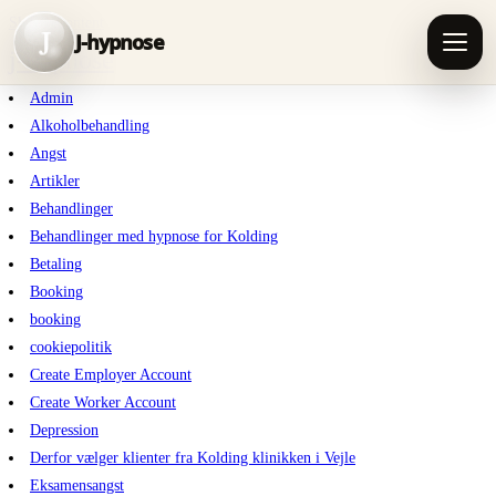
Skip to content
J
J-hypnose
j-hypnose
Admin
Alkoholbehandling
Angst
Artikler
Behandlinger
Behandlinger med hypnose for Kolding
Betaling
Booking
booking
cookiepolitik
Create Employer Account
Create Worker Account
Depression
Derfor vælger klienter fra Kolding klinikken i Vejle
Eksamensangst