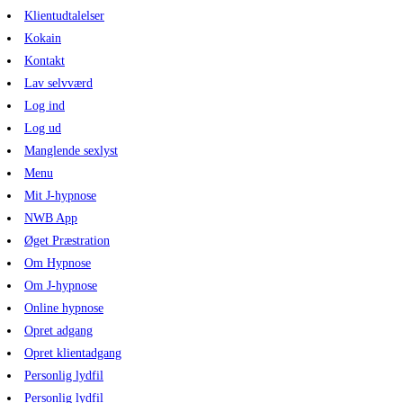
Klientudtalelser
Kokain
Kontakt
Lav selvværd
Log ind
Log ud
Manglende sexlyst
Menu
Mit J-hypnose
NWB App
Øget Præstration
Om Hypnose
Om J-hypnose
Online hypnose
Opret adgang
Opret klientadgang
Personlig lydfil
Personlig lydfil