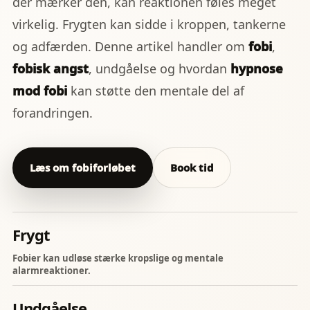
der mærker den, kan reaktionen føles meget
virkelig. Frygten kan sidde i kroppen, tankerne
og adfærden. Denne artikel handler om
fobi
,
fobisk angst
, undgåelse og hvordan
hypnose
mod fobi
kan støtte den mentale del af
forandringen.
Læs om fobiforløbet
Book tid
Frygt
Fobier kan udløse stærke kropslige og mentale
alarmreaktioner.
Undgåelse