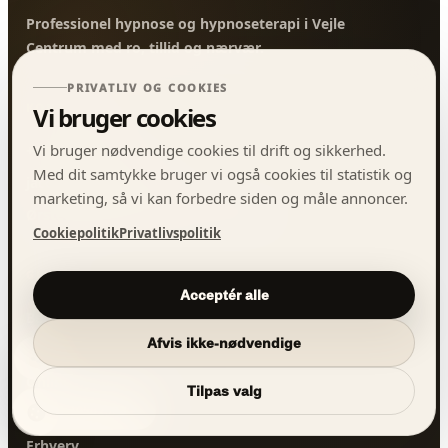
Professionel hypnose og hypnoseterapi i Vejle
Centrum med ro, tillid og nærvær.
PRIVATLIV OG COOKIES
KONTAKT
Vi bruger cookies
Vi bruger nødvendige cookies til drift og sikkerhed.
+45 30502503
Med dit samtykke bruger vi også cookies til statistik og
jacob@j-hypnose.dk
marketing, så vi kan forbedre siden og måle annoncer.
Ørstedsgade 22B 3.th, DK-7100 Vejle
Cookiepolitik
Privatlivspolitik
GENVEJE
Acceptér alle
Behandlinger
Afvis ikke-nødvendige
Priser
Online hypnose
Tilpas valg
+45 30502503
Om J-hypnose
Erhverv