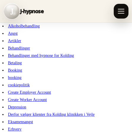
Skip
j-hypnose
J
J-hypnose
to
Admin
content
Alkoholbehandling
Angst
Artikler
Behandlinger
Behandlinger med hypnose for Kolding
Betaling
Booking
booking
cookiepolitik
Create Employer Account
Create Worker Account
Depression
Derfor vælger klienter fra Kolding klinikken i Vejle
Eksamensangst
Erhverv