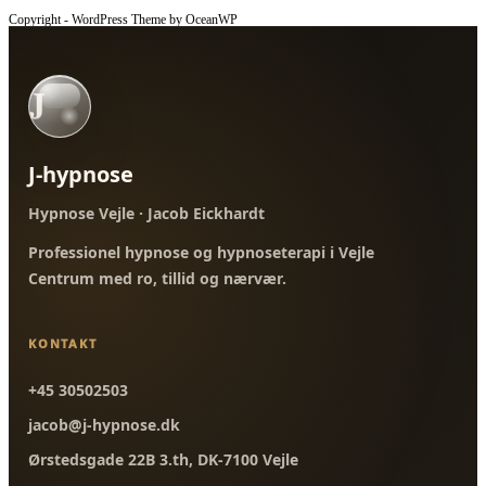
Copyright - WordPress Theme by OceanWP
J
J-hypnose
Hypnose Vejle · Jacob Eickhardt
Professionel hypnose og hypnoseterapi i Vejle
Centrum med ro, tillid og nærvær.
KONTAKT
+45 30502503
jacob@j-hypnose.dk
Ørstedsgade 22B 3.th, DK-7100 Vejle